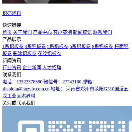
铝箔坯料
快速链接
首页
关于我们
产品中心
客户案例
新闻资讯
联系我们
产品展示
1系铝板卷
3系铝板卷
5系铝板卷
6系铝板卷
8系铝板卷
镜面铝
板卷
彩涂铝板卷
花纹铝板卷
新闻资讯
行业资讯
企业新闻
人才招聘
联系我们
电话：13523578680
微信号：27743160
邮箱：
shaolulu@hnzyly.com.cn
地址： 河南省郑州市荥阳G310国道五
龙工业区洪界村
关注或联系我们