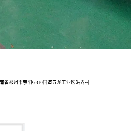
河南省郑州市荥阳G310国道五龙工业区洪界村