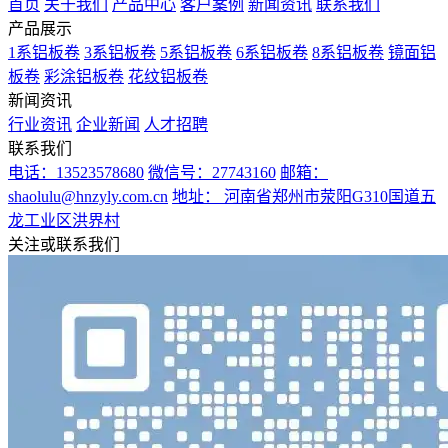
首页
关于我们
产品中心
客户案例
新闻资讯
联系我们
产品展示
1系铝板卷
3系铝板卷
5系铝板卷
6系铝板卷
8系铝板卷
镜面铝
板卷
彩涂铝板卷
花纹铝板卷
新闻资讯
行业资讯
企业新闻
人才招聘
联系我们
电话：13523578680
微信号：27743160
邮箱：
shaolulu@hnzyly.com.cn
地址： 河南省郑州市荥阳G310国道五
龙工业区洪界村
关注或联系我们