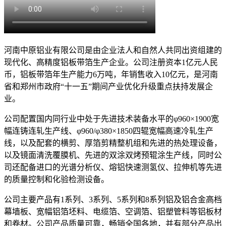
河南中原铝业有限公司是由企业法人和自然人共同出资组建的
现代化、高精度铝板带箔生产企业。公司注册资本1亿元人民
币，铝板带箔年生产能力6万吨，年销售收入10亿元，是河南
省和郑州市政府“十一五”期间产业优化升级重点扶持发展企
业。
公司配置国内同行业中处于先进技术装备水平的φ960×1900宽
幅连铸连轧生产线、φ960/φ380×1850四辊宽幅高速冷轧生产
线，以及配套的横剪、厚箔剪精整机组和先进的热处理设备，
以及镜面清洗覆膜机、先进的双涂双烤预辊涂生产线，同时公
司还配备进口的光谱分析仪、熔铝快速测氢仪、拉伸机等先进
的质量控制和化验检测设备。
公司主要产品有1系列、3系列、5系列和8系列铝及铝合金高档
幕墙板、宽幅铝箔坯料、电缆箔、空调箔、铝塑管料等铝板材
和卷材。公司产品质量可靠，畅销全国各地，并有部分产品出