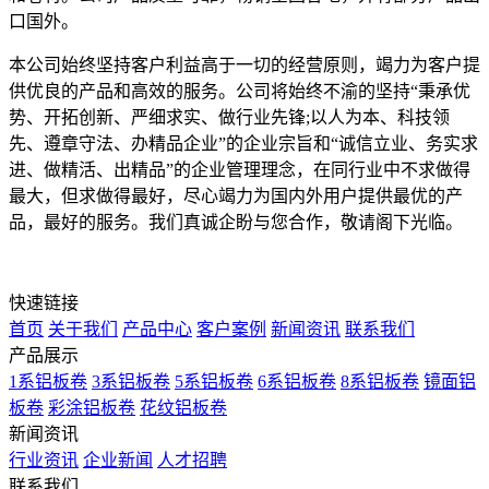
口国外。
本公司始终坚持客户利益高于一切的经营原则，竭力为客户提
供优良的产品和高效的服务。公司将始终不渝的坚持“秉承优
势、开拓创新、严细求实、做行业先锋;以人为本、科技领
先、遵章守法、办精品企业”的企业宗旨和“诚信立业、务实求
进、做精活、出精品”的企业管理理念，在同行业中不求做得
最大，但求做得最好，尽心竭力为国内外用户提供最优的产
品，最好的服务。我们真诚企盼与您合作，敬请阁下光临。
快速链接
首页
关于我们
产品中心
客户案例
新闻资讯
联系我们
产品展示
1系铝板卷
3系铝板卷
5系铝板卷
6系铝板卷
8系铝板卷
镜面铝
板卷
彩涂铝板卷
花纹铝板卷
新闻资讯
行业资讯
企业新闻
人才招聘
联系我们