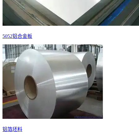
5052铝合金板
铝箔坯料