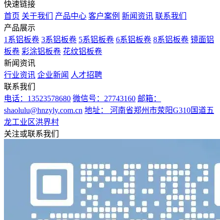
快速链接
首页
关于我们
产品中心
客户案例
新闻资讯
联系我们
产品展示
1系铝板卷
3系铝板卷
5系铝板卷
6系铝板卷
8系铝板卷
镜面铝
板卷
彩涂铝板卷
花纹铝板卷
新闻资讯
行业资讯
企业新闻
人才招聘
联系我们
电话：13523578680
微信号：27743160
邮箱：
shaolulu@hnzyly.com.cn
地址： 河南省郑州市荥阳G310国道五
龙工业区洪界村
关注或联系我们