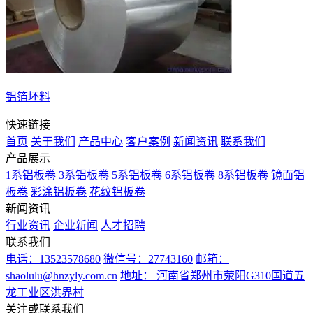
铝箔坯料
快速链接
首页
关于我们
产品中心
客户案例
新闻资讯
联系我们
产品展示
1系铝板卷
3系铝板卷
5系铝板卷
6系铝板卷
8系铝板卷
镜面铝
板卷
彩涂铝板卷
花纹铝板卷
新闻资讯
行业资讯
企业新闻
人才招聘
联系我们
电话：13523578680
微信号：27743160
邮箱：
shaolulu@hnzyly.com.cn
地址： 河南省郑州市荥阳G310国道五
龙工业区洪界村
关注或联系我们